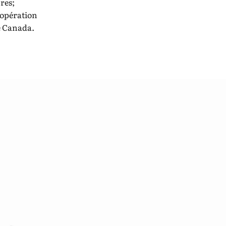
res;
coopération
le Canada.