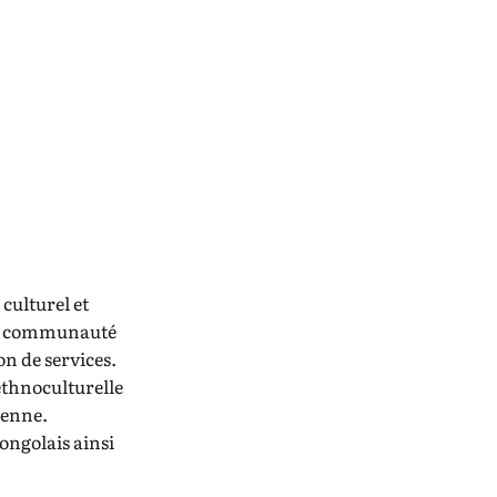
culturel et
la communauté
on de services.
ethnoculturelle
ienne.
ongolais ainsi