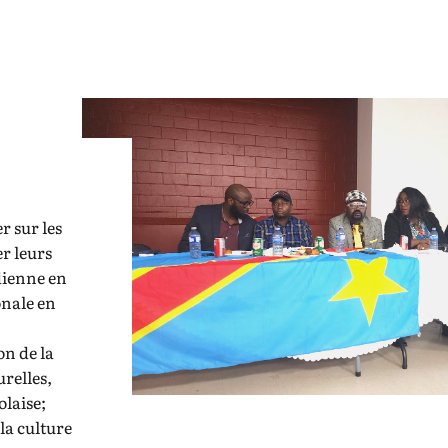
r sur les
r leurs
dienne en
onale en
on de la
urelles,
laise;
la culture