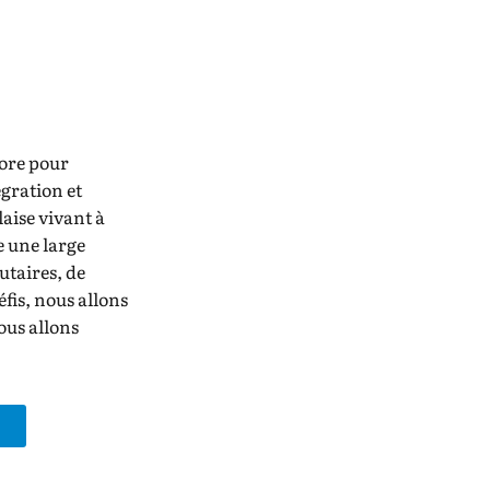
core pour
égration et
aise vivant à
e une large
taires, de
fis, nous allons
ous allons