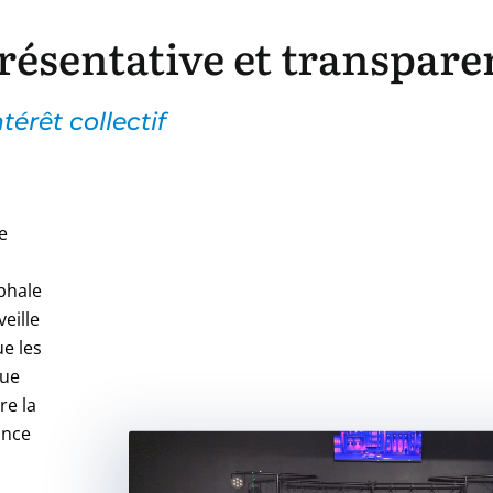
ésentative et transpare
térêt collectif
e
phale
veille
e les
nue
re la
ance