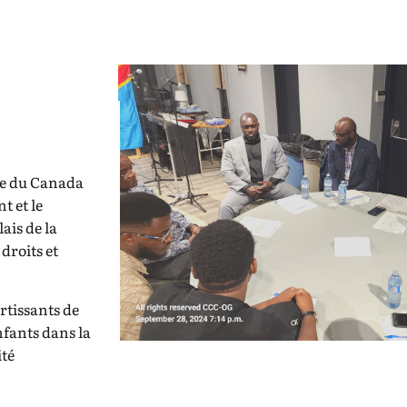
se du Canada
t et le
ais de la
 droits et
rtissants de
fants dans la
ité