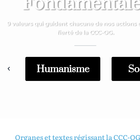
Fondamentale
9 valeurs qui guident chacune de nos actions e
fierté de la CCC-OG.
Humanisme
So
Organes et textes régissant la CCC-O