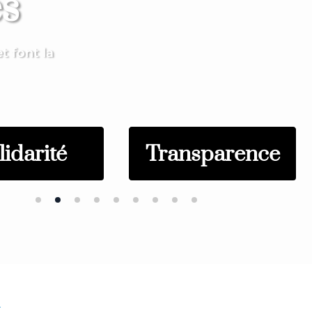
s
t font la
lidarité
Transparence
G